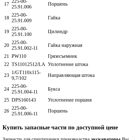
225-00-
17
Поршень
25.91.006
225-00-
18
Гайка
25.91.009
225-00-
19
Цилиндр
25.91.100
225-00-
20
Гайка наружная
25.91.002-11
21
РW110
Грязесъемник
22
ТS11012512/LА
Уплотнение штока
1/GТ110х115-
23
Направляющая штока
9,7/102
225-00-
24
Букса
25.91.004-11
25
DРS160143
Уплотнение поршня
225-00-
26
Поршень
25.91.006-11
Купить запасные части по доступной цене
Запчасти для спецтехники производства
экскаваторы
Вы