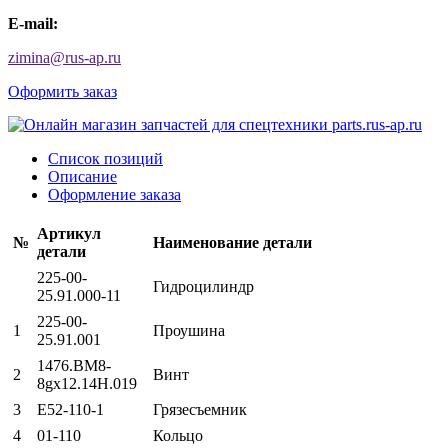
E-mail:
zimina
@
rus-ap.ru
Оформить заказ
Список позиций
Описание
Оформление заказа
Артикул
№
Наименование детали
детали
225-00-
Гидроцилиндр
25.91.000-11
225-00-
1
Проушина
25.91.001
1476.ВМ8-
2
Винт
8gх12.14Н.019
3
Е52-110-1
Грязесъемник
4
01-110
Кольцо