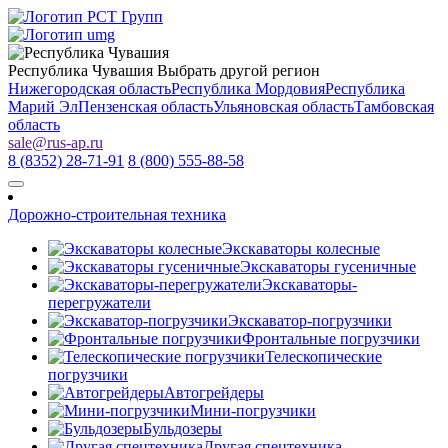
Республика Чувашия
Выбрать другой регион
Нижегородская область
Республика Мордовия
Республика
Марий Эл
Пензенская область
Ульяновская область
Тамбовская
область
sale
@
rus-ap.ru
8 (8352) 28-71-91
8 (800) 555-88-58
Дорожно-строительная техника
Экскаваторы колесные
Экскаваторы гусеничные
Экскаваторы-
перегружатели
Экскаватор-погрузчики
Фронтальные погрузчики
Телескопические
погрузчики
Автогрейдеры
Мини-погрузчики
Бульдозеры
Другая спецтехника