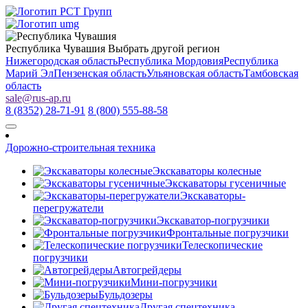
Республика Чувашия
Выбрать другой регион
Нижегородская область
Республика Мордовия
Республика
Марий Эл
Пензенская область
Ульяновская область
Тамбовская
область
sale
@
rus-ap.ru
8 (8352) 28-71-91
8 (800) 555-88-58
Дорожно-строительная техника
Экскаваторы колесные
Экскаваторы гусеничные
Экскаваторы-
перегружатели
Экскаватор-погрузчики
Фронтальные погрузчики
Телескопические
погрузчики
Автогрейдеры
Мини-погрузчики
Бульдозеры
Другая спецтехника