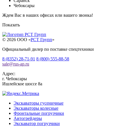
Саранск
Чебоксары
Ждем Вас в наших офисах или вашего звонка!
Показать
© 2026 OOO «
РСТ Групп
»
Официальный дилер по поставке спецтехники
8 (8352) 28-71-91
8 (800) 555-88-58
sale
@
rus-ap.ru
Адрес:
г.
Чебоксары
Ишлейское шоссе 8а
Экскаваторы гусеничные
Экскаваторы колесные
Фронтальные погрузчики
Автогрейдеры
Экскаватор погрузчики