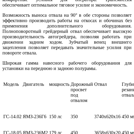
обеспечивает оптимальное тяговое усилие и экономичность.
Возможность выноса отвала на 90° в обе стороны позволяет
эффективно производить работы на откосах и обочинах без
применения дополнительного оборудования.
Полноповоротный грейдерный отвал обеспечивает высокую
производительность автогрейдера, позволяя работать при
движении задним ходом. Зубчатый венец внешнего
зацепления позволяет передавать значительные усилия при
повороте отвала.
Широкая гамма навесного рабочего оборудования для
установки на переднюю и заднюю полурамы.
Модель
Двигатель
мощность
Дорожный
Отвал
Глуби
просвет
резан
под
отвал
отвалом
ГС-14.02
ЯМЗ-236Г6
150 лс
350
3740х620х16
450 м
ГС-18.05
ЯМЗ-236М2
179 лс
450
3658х630х20
450 м