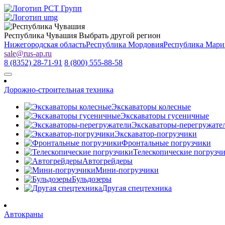
Республика Чувашия
Выбрать другой регион
Нижегородская область
Республика Мордовия
Республика Мари
sale
@
rus-ap.ru
8 (8352) 28-71-91
8 (800) 555-88-58
Дорожно-строительная техника
Экскаваторы колесные
Экскаваторы гусеничные
Экскаваторы-перегружате
Экскаватор-погрузчики
Фронтальные погрузчики
Телескопические погрузч
Автогрейдеры
Мини-погрузчики
Бульдозеры
Другая спецтехника
Автокраны