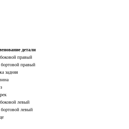
енование детали
боковой правый
 бортовой правый
ка задняя
вина
з
рек
боковой левый
 бортовой левый
ще