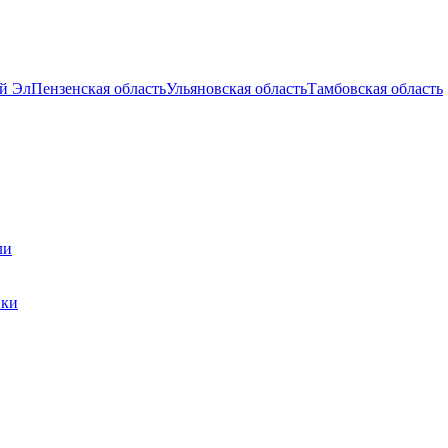
й Эл
Пензенская область
Ульяновская область
Тамбовская область
ли
ики