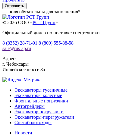
— поля обязательны для заполнения
*
© 2026 OOO «
РСТ Групп
»
Официальный дилер по поставке спецтехники
8 (8352) 28-71-91
8 (800) 555-88-58
sale
@
rus-ap.ru
Адрес:
г.
Чебоксары
Ишлейское шоссе 8а
Экскаваторы гусеничные
Экскаваторы колесные
Фронтальные погрузчики
Автогрейдеры
Экскаватор погрузчики
Экскаваторы-перегружатели
Снегоболотоходы
Новости