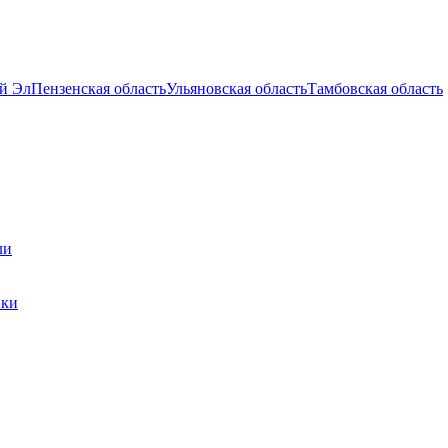
й Эл
Пензенская область
Ульяновская область
Тамбовская область
ли
ики