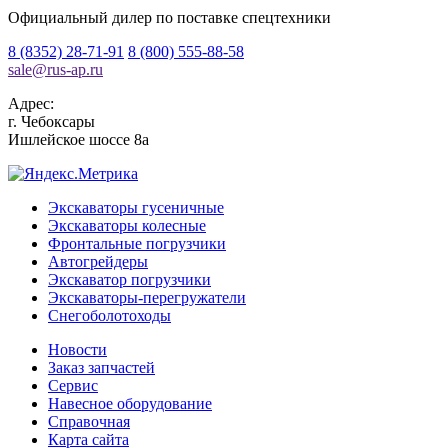
Официальный дилер по поставке спецтехники
8 (8352) 28-71-91
8 (800) 555-88-58
sale
@
rus-ap.ru
Адрес:
г.
Чебоксары
Ишлейское шоссе 8а
Экскаваторы гусеничные
Экскаваторы колесные
Фронтальные погрузчики
Автогрейдеры
Экскаватор погрузчики
Экскаваторы-перегружатели
Снегоболотоходы
Новости
Заказ запчастей
Сервис
Навесное оборудование
Справочная
Карта сайта