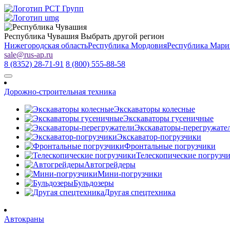
Республика Чувашия
Выбрать другой регион
Нижегородская область
Республика Мордовия
Республика Мари
sale
@
rus-ap.ru
8 (8352) 28-71-91
8 (800) 555-88-58
Дорожно-строительная техника
Экскаваторы колесные
Экскаваторы гусеничные
Экскаваторы-перегружате
Экскаватор-погрузчики
Фронтальные погрузчики
Телескопические погрузч
Автогрейдеры
Мини-погрузчики
Бульдозеры
Другая спецтехника
Автокраны