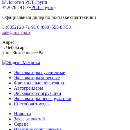
© 2026 OOO «
РСТ Групп
»
Официальный дилер по поставке спецтехники
8 (8352) 28-71-91
8 (800) 555-88-58
sale
@
rus-ap.ru
Адрес:
г.
Чебоксары
Ишлейское шоссе 8а
Экскаваторы гусеничные
Экскаваторы колесные
Фронтальные погрузчики
Автогрейдеры
Экскаватор погрузчики
Экскаваторы-перегружатели
Снегоболотоходы
Новости
Заказ запчастей
Сервис
Навесное оборудование