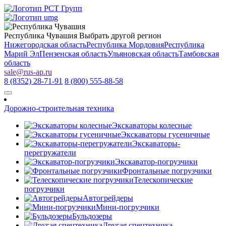
Республика Чувашия
Выбрать другой регион
Нижегородская область
Республика Мордовия
Республика
Марий Эл
Пензенская область
Ульяновская область
Тамбовская
область
sale
@
rus-ap.ru
8 (8352) 28-71-91
8 (800) 555-88-58
Дорожно-строительная техника
Экскаваторы колесные
Экскаваторы гусеничные
Экскаваторы-
перегружатели
Экскаватор-погрузчики
Фронтальные погрузчики
Телескопические
погрузчики
Автогрейдеры
Мини-погрузчики
Бульдозеры
Другая спецтехника