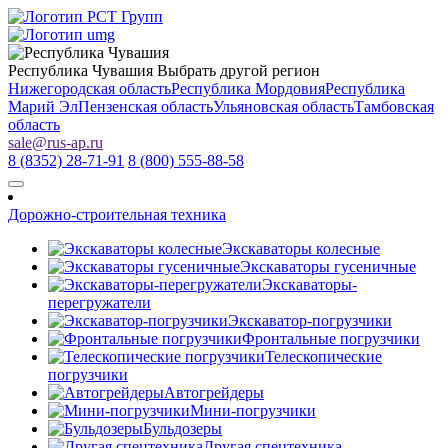
Республика Чувашия
Выбрать другой регион
Нижегородская область
Республика Мордовия
Республика
Марий Эл
Пензенская область
Ульяновская область
Тамбовская
область
sale
@
rus-ap.ru
8 (8352) 28-71-91
8 (800) 555-88-58
Дорожно-строительная техника
Экскаваторы колесные
Экскаваторы гусеничные
Экскаваторы-
перегружатели
Экскаватор-погрузчики
Фронтальные погрузчики
Телескопические
погрузчики
Автогрейдеры
Мини-погрузчики
Бульдозеры
Другая спецтехника