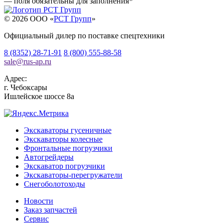
— поля обязательны для заполнения
*
© 2026 OOO «
РСТ Групп
»
Официальный дилер по поставке спецтехники
8 (8352) 28-71-91
8 (800) 555-88-58
sale
@
rus-ap.ru
Адрес:
г.
Чебоксары
Ишлейское шоссе 8а
Экскаваторы гусеничные
Экскаваторы колесные
Фронтальные погрузчики
Автогрейдеры
Экскаватор погрузчики
Экскаваторы-перегружатели
Снегоболотоходы
Новости
Заказ запчастей
Сервис