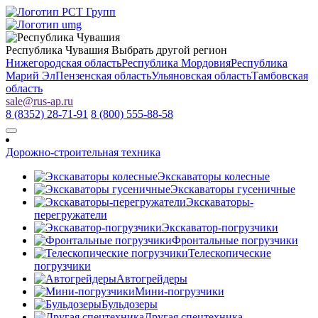
Республика Чувашия
Выбрать другой регион
Нижегородская область
Республика Мордовия
Республика
Марий Эл
Пензенская область
Ульяновская область
Тамбовская
область
sale
@
rus-ap.ru
8 (8352) 28-71-91
8 (800) 555-88-58
Дорожно-строительная техника
Экскаваторы колесные
Экскаваторы гусеничные
Экскаваторы-
перегружатели
Экскаватор-погрузчики
Фронтальные погрузчики
Телескопические
погрузчики
Автогрейдеры
Мини-погрузчики
Бульдозеры
Другая спецтехника