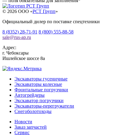
— поля обязательны для заполнения
*
© 2026 OOO «
РСТ Групп
»
Официальный дилер по поставке спецтехники
8 (8352) 28-71-91
8 (800) 555-88-58
sale
@
rus-ap.ru
Адрес:
г.
Чебоксары
Ишлейское шоссе 8а
Экскаваторы гусеничные
Экскаваторы колесные
Фронтальные погрузчики
Автогрейдеры
Экскаватор погрузчики
Экскаваторы-перегружатели
Снегоболотоходы
Новости
Заказ запчастей
Сервис