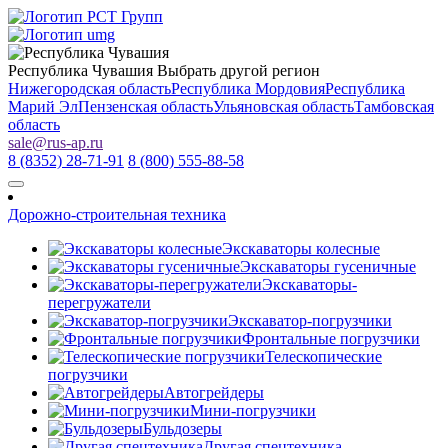
Республика Чувашия
Выбрать другой регион
Нижегородская область
Республика Мордовия
Республика
Марий Эл
Пензенская область
Ульяновская область
Тамбовская
область
sale
@
rus-ap.ru
8 (8352) 28-71-91
8 (800) 555-88-58
Дорожно-строительная техника
Экскаваторы колесные
Экскаваторы гусеничные
Экскаваторы-
перегружатели
Экскаватор-погрузчики
Фронтальные погрузчики
Телескопические
погрузчики
Автогрейдеры
Мини-погрузчики
Бульдозеры
Другая спецтехника