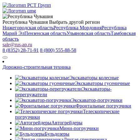
Республика Чувашия
Выбрать другой регион
Нижегородская область
Республика Мордовия
Республика
Марий Эл
Пензенская область
Ульяновская область
Тамбовская
область
sale
@
rus-ap.ru
8 (8352) 28-71-91
8 (800) 555-88-58
Дорожно-строительная техника
Экскаваторы колесные
Экскаваторы гусеничные
Экскаваторы-
перегружатели
Экскаватор-погрузчики
Фронтальные погрузчики
Телескопические
погрузчики
Автогрейдеры
Мини-погрузчики
Бульдозеры
Другая спецтехника