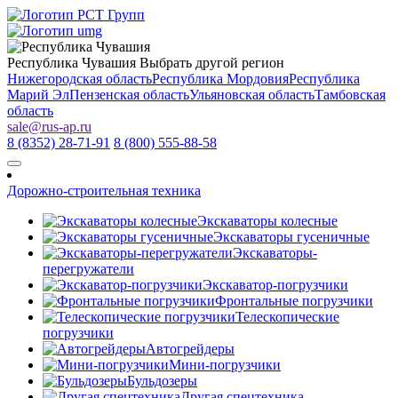
Республика Чувашия
Выбрать другой регион
Нижегородская область
Республика Мордовия
Республика
Марий Эл
Пензенская область
Ульяновская область
Тамбовская
область
sale
@
rus-ap.ru
8 (8352) 28-71-91
8 (800) 555-88-58
Дорожно-строительная техника
Экскаваторы колесные
Экскаваторы гусеничные
Экскаваторы-
перегружатели
Экскаватор-погрузчики
Фронтальные погрузчики
Телескопические
погрузчики
Автогрейдеры
Мини-погрузчики
Бульдозеры
Другая спецтехника