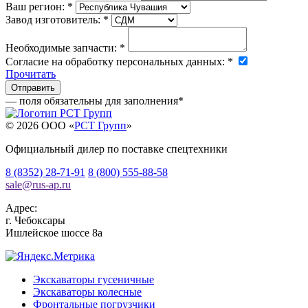
Ваш регион:
*
Завод изготовитель:
*
Необходимые запчасти:
*
Согласие на обработку персональных данных:
*
Прочитать
— поля обязательны для заполнения
*
© 2026 OOO «
РСТ Групп
»
Официальный дилер по поставке спецтехники
8 (8352) 28-71-91
8 (800) 555-88-58
sale
@
rus-ap.ru
Адрес:
г.
Чебоксары
Ишлейское шоссе 8а
Экскаваторы гусеничные
Экскаваторы колесные
Фронтальные погрузчики