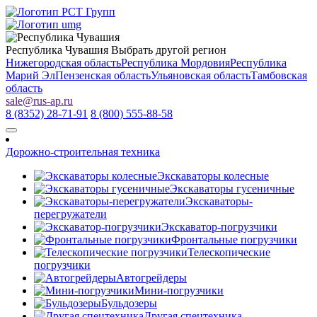
Республика Чувашия
Выбрать другой регион
Нижегородская область
Республика Мордовия
Республика
Марий Эл
Пензенская область
Ульяновская область
Тамбовская
область
sale
@
rus-ap.ru
8 (8352) 28-71-91
8 (800) 555-88-58
Дорожно-строительная техника
Экскаваторы колесные
Экскаваторы гусеничные
Экскаваторы-
перегружатели
Экскаватор-погрузчики
Фронтальные погрузчики
Телескопические
погрузчики
Автогрейдеры
Мини-погрузчики
Бульдозеры
Другая спецтехника