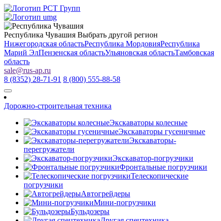
Республика Чувашия
Выбрать другой регион
Нижегородская область
Республика Мордовия
Республика
Марий Эл
Пензенская область
Ульяновская область
Тамбовская
область
sale
@
rus-ap.ru
8 (8352) 28-71-91
8 (800) 555-88-58
Дорожно-строительная техника
Экскаваторы колесные
Экскаваторы гусеничные
Экскаваторы-
перегружатели
Экскаватор-погрузчики
Фронтальные погрузчики
Телескопические
погрузчики
Автогрейдеры
Мини-погрузчики
Бульдозеры
Другая спецтехника