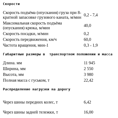
Скорости
Скорость подъёма (опускания) груза при 8-
0,2 - 7,4
кратной запасовке грузового каната, м/мин
Максимальная скорость подъёма
40,0
(опускания) крюка, м/мин
Скорость посадки, м/мин
0,2
Скорость передвижения, км/ч
60,0
Частота вращения, мин-1
0,3 - 1,9
Габаритные размеры в  транспортном положении и масса
Длина. мм
11 945
Ширина, мм
2 550
Высота, мм
3 980
Полная масса с гуськом, т
22,42
Распределение нагрузки на дорогу
Через шины передних колес, т
6,42
Через шины задней тележки, т
16,00