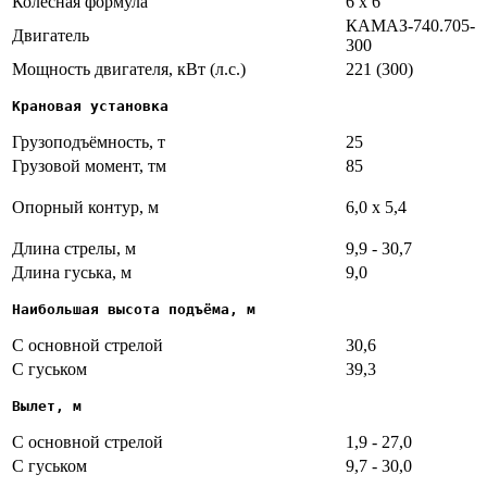
Колесная формула
6 х 6
КАМАЗ-740.705-
Двигатель
300
Мощность двигателя, кВт (л.с.)
221 (300)
Крановая установка
Грузоподъёмность, т
25
Грузовой момент, тм
85
Опорный контур, м
6,0 х 5,4
Длина стрелы, м
9,9 - 30,7
Длина гуська, м
9,0
Наибольшая высота подъёма, м
С основной стрелой
30,6
С гуськом
39,3
Вылет, м
С основной стрелой
1,9 - 27,0
С гуськом
9,7 - 30,0