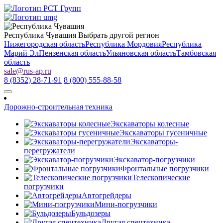
Республика Чувашия
Выбрать другой регион
Нижегородская область
Республика Мордовия
Республика
Марий Эл
Пензенская область
Ульяновская область
Тамбовская
область
sale
@
rus-ap.ru
8 (8352) 28-71-91
8 (800) 555-88-58
Дорожно-строительная техника
Экскаваторы колесные
Экскаваторы гусеничные
Экскаваторы-
перегружатели
Экскаватор-погрузчики
Фронтальные погрузчики
Телескопические
погрузчики
Автогрейдеры
Мини-погрузчики
Бульдозеры
Другая спецтехника