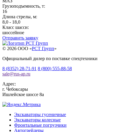
МАЗ
Грузоподъемность, т:
16
Длина стрелы, м:
8,0 - 18,0
Класс шасси:
шоссейное
Отправить заявку
© 2026 OOO «
РСТ Групп
»
Официальный дилер по поставке спецтехники
8 (8352) 28-71-91
8 (800) 555-88-58
sale
@
rus-ap.ru
Адрес:
г.
Чебоксары
Ишлейское шоссе 8а
Экскаваторы гусеничные
Экскаваторы колесные
Фронтальные погрузчики
Автогрейдеры