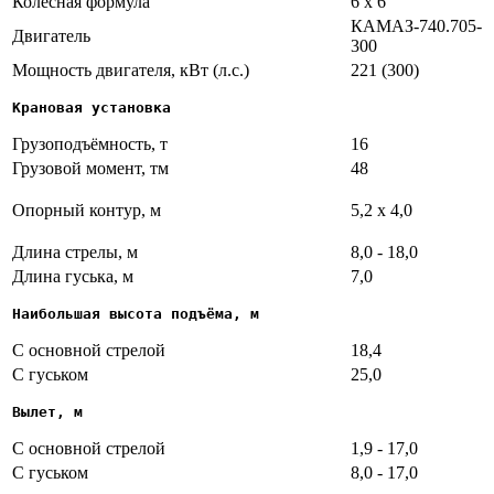
Колесная формула
6 х 6
КАМАЗ-740.705-
Двигатель
300
Мощность двигателя, кВт (л.с.)
221 (300)
Крановая установка
Грузоподъёмность, т
16
Грузовой момент, тм
48
Опорный контур, м
5,2 х 4,0
Длина стрелы, м
8,0 - 18,0
Длина гуська, м
7,0
Наибольшая высота подъёма, м
С основной стрелой
18,4
С гуськом
25,0
Вылет, м
С основной стрелой
1,9 - 17,0
С гуськом
8,0 - 17,0