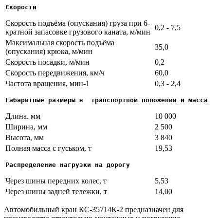
Скорости
Скорость подъёма (опускания) груза при 6-
0,2 - 7,5
кратной запасовке грузового каната, м/мин
Максимальная скорость подъёма
35,0
(опускания) крюка, м/мин
Скорость посадки, м/мин
0,2
Скорость передвижения, км/ч
60,0
Частота вращения, мин-1
0,3 - 2,4
Габаритные размеры в  транспортном положении и масса
Длина. мм
10 000
Ширина, мм
2 500
Высота, мм
3 840
Полная масса с гуськом, т
19,53
Распределение нагрузки на дорогу
Через шины передних колес, т
5,53
Через шины задней тележки, т
14,00
Автомобильный кран КС-35714К-2 предназначен для