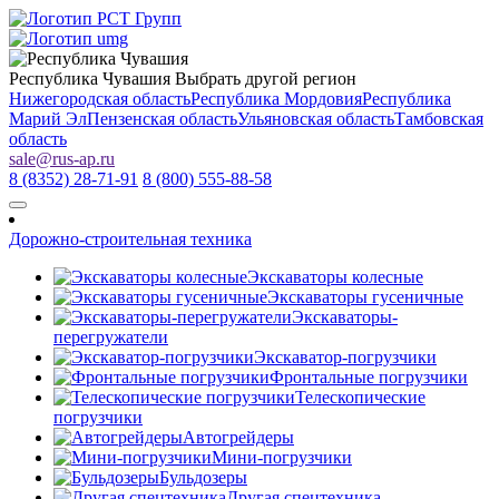
Республика Чувашия
Выбрать другой регион
Нижегородская область
Республика Мордовия
Республика
Марий Эл
Пензенская область
Ульяновская область
Тамбовская
область
sale
@
rus-ap.ru
8 (8352) 28-71-91
8 (800) 555-88-58
Дорожно-строительная техника
Экскаваторы колесные
Экскаваторы гусеничные
Экскаваторы-
перегружатели
Экскаватор-погрузчики
Фронтальные погрузчики
Телескопические
погрузчики
Автогрейдеры
Мини-погрузчики
Бульдозеры
Другая спецтехника