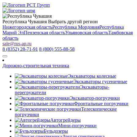
Республика Чувашия
Выбрать другой регион
Нижегородская область
Республика Мордовия
Республика
Марий Эл
Пензенская область
Ульяновская область
Тамбовская
область
sale
@
rus-ap.ru
8 (8352) 28-71-91
8 (800) 555-88-58
Дорожно-строительная техника
Экскаваторы колесные
Экскаваторы гусеничные
Экскаваторы-
перегружатели
Экскаватор-погрузчики
Фронтальные погрузчики
Телескопические
погрузчики
Автогрейдеры
Мини-погрузчики
Бульдозеры
Другая спецтехника