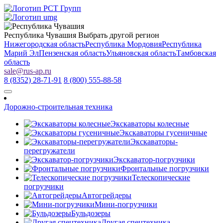
Республика Чувашия
Выбрать другой регион
Нижегородская область
Республика Мордовия
Республика
Марий Эл
Пензенская область
Ульяновская область
Тамбовская
область
sale
@
rus-ap.ru
8 (8352) 28-71-91
8 (800) 555-88-58
Дорожно-строительная техника
Экскаваторы колесные
Экскаваторы гусеничные
Экскаваторы-
перегружатели
Экскаватор-погрузчики
Фронтальные погрузчики
Телескопические
погрузчики
Автогрейдеры
Мини-погрузчики
Бульдозеры
Другая спецтехника