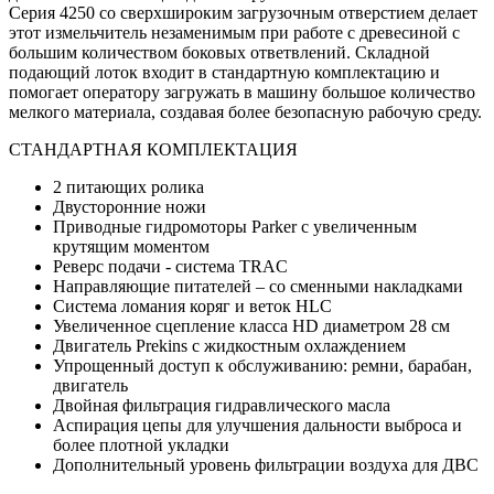
Серия 4250 со сверхшироким загрузочным отверстием делает
этот измельчитель незаменимым при работе с древесиной с
большим количеством боковых ответвлений. Складной
подающий лоток входит в стандартную комплектацию и
помогает оператору загружать в машину большое количество
мелкого материала, создавая более безопасную рабочую среду.
СТАНДАРТНАЯ КОМПЛЕКТАЦИЯ
2 питающих ролика
Двусторонние ножи
Приводные гидромоторы Parker с увеличенным
крутящим моментом
Реверс подачи - система TRAC
Направляющие питателей – со сменными накладками
Система ломания коряг и веток HLC
Увеличенное сцепление класса HD диаметром 28 см
Двигатель Prekins с жидкостным охлаждением
Упрощенный доступ к обслуживанию: ремни, барабан,
двигатель
Двойная фильтрация гидравлического масла
Аспирация цепы для улучшения дальности выброса и
более плотной укладки
Дополнительный уровень фильтрации воздуха для ДВС