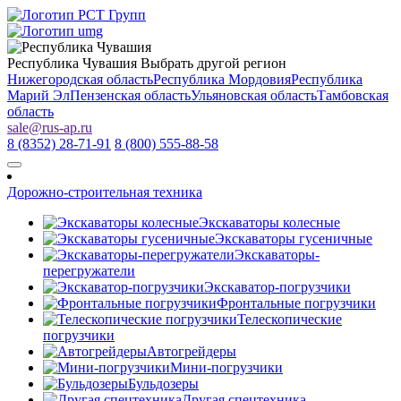
Республика Чувашия
Выбрать другой регион
Нижегородская область
Республика Мордовия
Республика
Марий Эл
Пензенская область
Ульяновская область
Тамбовская
область
sale
@
rus-ap.ru
8 (8352) 28-71-91
8 (800) 555-88-58
Дорожно-строительная техника
Экскаваторы колесные
Экскаваторы гусеничные
Экскаваторы-
перегружатели
Экскаватор-погрузчики
Фронтальные погрузчики
Телескопические
погрузчики
Автогрейдеры
Мини-погрузчики
Бульдозеры
Другая спецтехника